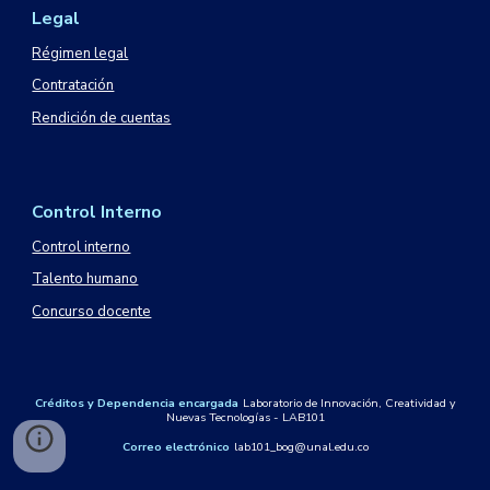
Legal
Régimen legal
Contratación
Rendición de cuentas
Control Interno
Control interno
Talento humano
Concurso docente
Créditos
y Dependencia encargada
Laboratorio de Innovación, Creatividad y
Nuevas Tecnologías - LAB101
Correo electrónico
lab101_bog
@unal.edu.co