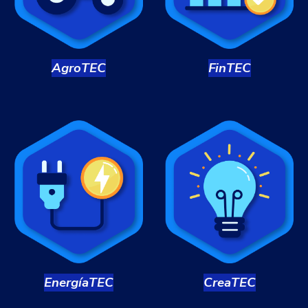
Agro
TEC
Fin
TEC
Crea
TEC
Energía
TEC