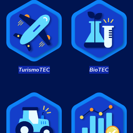
TurismoTEC
Bio
TEC